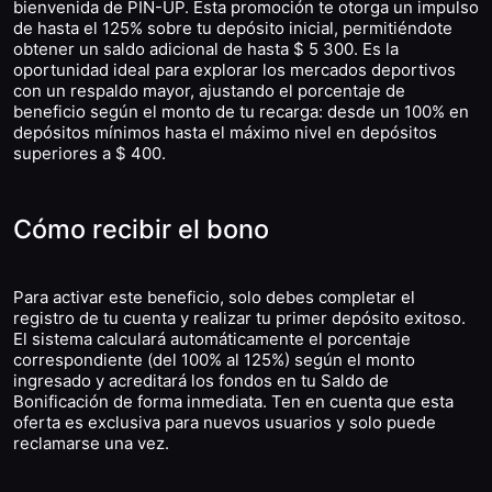
bienvenida de PIN-UP. Esta promoción te otorga un impulso
de hasta el 125% sobre tu depósito inicial, permitiéndote
obtener un saldo adicional de hasta $ 5 300. Es la
oportunidad ideal para explorar los mercados deportivos
con un respaldo mayor, ajustando el porcentaje de
beneficio según el monto de tu recarga: desde un 100% en
depósitos mínimos hasta el máximo nivel en depósitos
superiores a $ 400.
Cómo recibir el bono
Para activar este beneficio, solo debes completar el
registro de tu cuenta y realizar tu primer depósito exitoso.
El sistema calculará automáticamente el porcentaje
correspondiente (del 100% al 125%) según el monto
ingresado y acreditará los fondos en tu Saldo de
Bonificación de forma inmediata. Ten en cuenta que esta
oferta es exclusiva para nuevos usuarios y solo puede
reclamarse una vez.