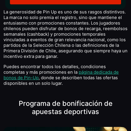
La generosidad de Pin Up es uno de sus rasgos distintivos.
La marca no solo premia el registro, sino que mantiene el
entusiasmo con promociones constantes. Los jugadores
chilenos pueden disfrutar de bonos de recarga, reembolsos
semanales (cashback) y promociones temporales
vinculadas a eventos de gran relevancia nacional, como los
partidos de la Selección Chilena o las definiciones de la
Primera División de Chile, asegurando que siempre haya un
incentivo extra para ganar.
Puedes encontrar todos los detalles, condiciones
completas y más promociones en la
página dedicada de
bonos de Pin-Up
, donde se describen todas las ofertas
disponibles en un solo lugar.
Programa de bonificación de
apuestas deportivas