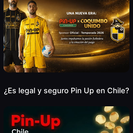
¿Es legal y seguro Pin Up en Chile?