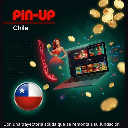
Con una trayectoria sólida que se remonta a su fundación