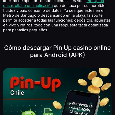
libertad de apostar "desde el celular" es vital.
Pin Up ha
desarrollado una aplicación
que destaca por su increíble
fluidez y bajo consumo de datos. Ya sea que estés en el
Metro de Santiago o descansando en la playa, la app te
permite acceder a todas las funciones: depósitos, apuestas
en vivo y retiros, todo con una respuesta táctil optimizada
para pantallas pequeñas.
Cómo descargar Pin Up casino online
para Android (APK)