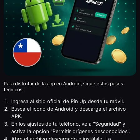
Para disfrutar de la app en Android, sigue estos pasos
técnicos:
Ingresa al sitio oficial de Pin Up desde tu móvil.
Busca el icono de Android y descarga el archivo
APK.
En los ajustes de tu teléfono, ve a "Seguridad" y
activa la opción "Permitir orígenes desconocidos".
Abre el archivo descargado e instálalo. La