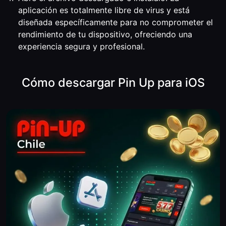
aplicación es totalmente libre de virus y está
diseñada específicamente para no comprometer el
rendimiento de tu dispositivo, ofreciendo una
experiencia segura y profesional.
Cómo descargar Pin Up para iOS