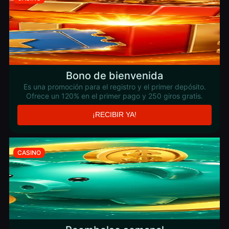
Bono de bienvenida
Es una promoción para el registro y el primer depósito.
Ofrece un 120% en el primer pago y 250 giros gratis.
¡RECIBIR YA!
CASINO