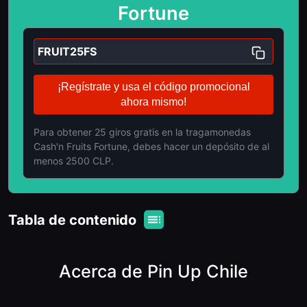
Fortune
FRUIT25FS
¡Regístrate y usa el código promocional
ahora mismo!
Para obtener 25 giros gratis en la tragamonedas
Cash'n Fruits Fortune, debes hacer un depósito de al
menos 2500 CLP.
Tabla de contenido
Acerca de Pin Up Chile