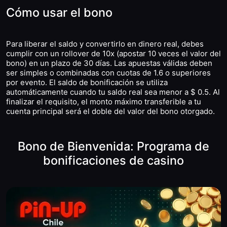
Cómo usar el bono
Para liberar el saldo y convertirlo en dinero real, debes
cumplir con un rollover de 10x (apostar 10 veces el valor del
bono) en un plazo de 30 días. Las apuestas válidas deben
ser simples o combinadas con cuotas de 1.6 o superiores
por evento. El saldo de bonificación se utiliza
automáticamente cuando tu saldo real sea menor a $ 0.5. Al
finalizar el requisito, el monto máximo transferible a tu
cuenta principal será el doble del valor del bono otorgado.
Bono de Bienvenida: Programa de
bonificaciones de casino