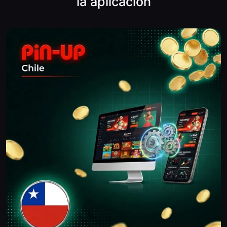
la aplicación