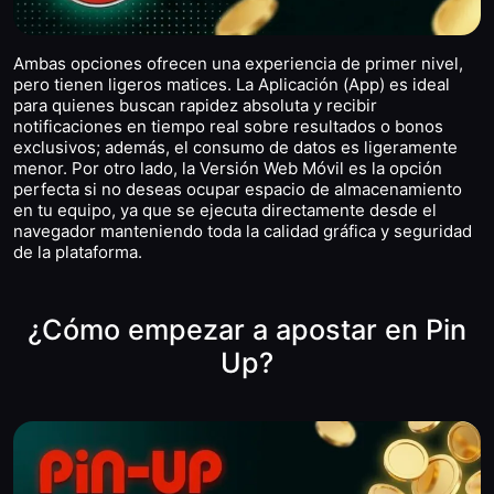
Ambas opciones ofrecen una experiencia de primer nivel,
pero tienen ligeros matices. La Aplicación (App) es ideal
para quienes buscan rapidez absoluta y recibir
notificaciones en tiempo real sobre resultados o bonos
exclusivos; además, el consumo de datos es ligeramente
menor. Por otro lado, la Versión Web Móvil es la opción
perfecta si no deseas ocupar espacio de almacenamiento
en tu equipo, ya que se ejecuta directamente desde el
navegador manteniendo toda la calidad gráfica y seguridad
de la plataforma.
¿Cómo empezar a apostar en Pin
Up?