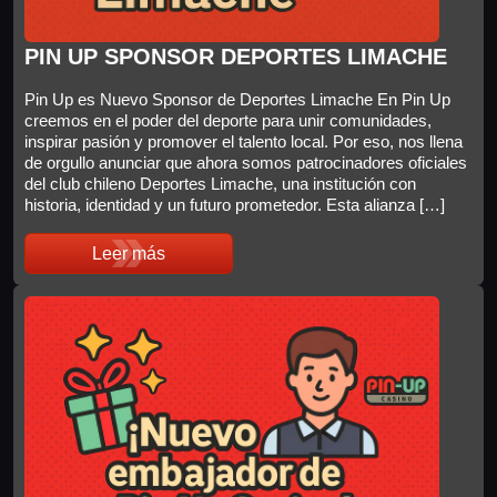
PIN UP SPONSOR DEPORTES LIMACHE
Pin Up es Nuevo Sponsor de Deportes Limache En Pin Up
creemos en el poder del deporte para unir comunidades,
inspirar pasión y promover el talento local. Por eso, nos llena
de orgullo anunciar que ahora somos patrocinadores oficiales
del club chileno Deportes Limache, una institución con
historia, identidad y un futuro prometedor. Esta alianza […]
Leer más