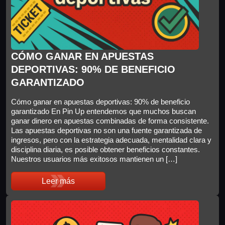
CÓMO GANAR EN APUESTAS
DEPORTIVAS: 90% DE BENEFICIO
GARANTIZADO
Cómo ganar en apuestas deportivas: 90% de beneficio
garantizado En Pin Up entendemos que muchos buscan
ganar dinero en apuestas combinadas de forma consistente.
Las apuestas deportivas no son una fuente garantizada de
ingresos, pero con la estrategia adecuada, mentalidad clara y
disciplina diaria, es posible obtener beneficios constantes.
Nuestros usuarios más exitosos mantienen un […]
Leer más