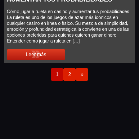
Cómo jugar a ruleta en casino y aumentar tus probabilidades
La ruleta es uno de los juegos de azar más icónicos en
cualquier casino en línea o físico. Su mezcla de simplicidad,
emoción y profundidad estratégica la convierte en una de las
opciones preferidas para quienes quieren ganar dinero.
Entender como jugar a ruleta en […]
Leer más
1
2
»