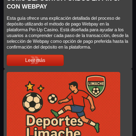
CON WEBPAY
Esta guía ofrece una explicación detallada del proceso de
depósito utilizando el método de pago Webpay en la
plataforma Pin-Up Casino. Está diseñada para ayudar a los
usuarios a comprender cada paso de la transacción, desde la
selección de Webpay como opción de pago preferida hasta la
confirmación del depósito en la plataforma.
Leer más