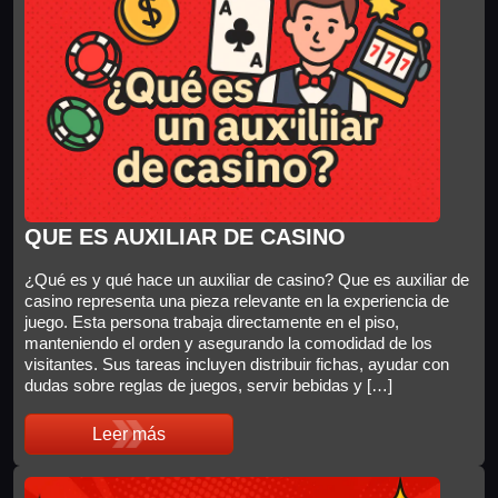
QUE ES AUXILIAR DE CASINO
¿Qué es y qué hace un auxiliar de casino? Que es auxiliar de
casino representa una pieza relevante en la experiencia de
juego. Esta persona trabaja directamente en el piso,
manteniendo el orden y asegurando la comodidad de los
visitantes. Sus tareas incluyen distribuir fichas, ayudar con
dudas sobre reglas de juegos, servir bebidas y […]
Leer más