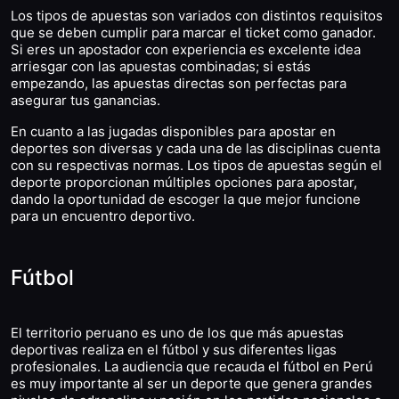
Los tipos de apuestas son variados con distintos requisitos
que se deben cumplir para marcar el ticket como ganador.
Si eres un apostador con experiencia es excelente idea
arriesgar con las apuestas combinadas; si estás
empezando, las apuestas directas son perfectas para
asegurar tus ganancias.
En cuanto a las jugadas disponibles para apostar en
deportes son diversas y cada una de las disciplinas cuenta
con su respectivas normas. Los tipos de apuestas según el
deporte proporcionan múltiples opciones para apostar,
dando la oportunidad de escoger la que mejor funcione
para un encuentro deportivo.
Fútbol
El territorio peruano es uno de los que más apuestas
deportivas realiza en el fútbol y sus diferentes ligas
profesionales. La audiencia que recauda el fútbol en Perú
es muy importante al ser un deporte que genera grandes