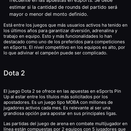
estimar si la cantidad de rounds del partido será
mayor o menor del monto definido.
Está entre los juegos que más usuarios activos ha tenido en
los últimos años para garantizar diversión, adrenalina y
trabajo en equipo. Esto y más funcionalidades lo han
destacado como uno de los preferidos para competiciones
en eSports. El nivel competitivo en los equipos es alto, por
lo que adivinar el campeón puede ser complicado.
Dota 2
El juego Dota 2 se ofrece en las apuestas en eSports Pin
Up al estar entre los títulos más solicitados por los
apostadores. Es un juego tipo MOBA con millones de
jugadores activos cada mes. Es relevante al ser una
grandiosa opción para apostar en sus principales ligas.
Las partidas del juego de arena en combate multijugador en
línea están compuestas por 2 equipos con 5 jugadores que