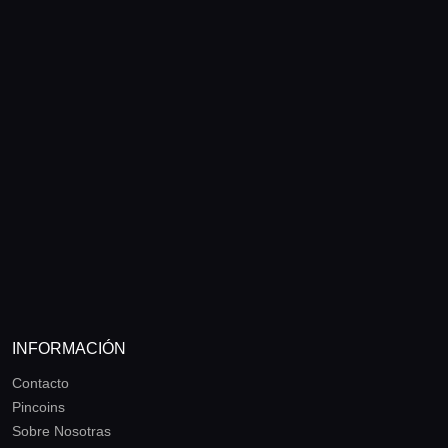
INFORMACIÓN
Contacto
Pincoins
Sobre Nosotras