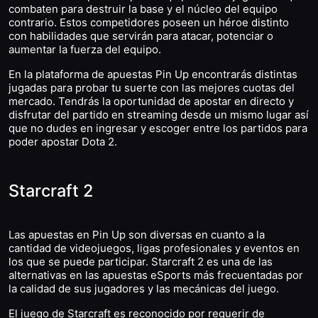
combaten para destruir la base y el núcleo del equipo
contrario. Estos competidores poseen un héroe distinto
con habilidades que servirán para atacar, potenciar o
aumentar la fuerza del equipo.
En la plataforma de apuestas Pin Up encontrarás distintas
jugadas para probar tu suerte con las mejores cuotas del
mercado. Tendrás la oportunidad de apostar en directo y
disfrutar del partido en streaming desde un mismo lugar así
que no dudes en ingresar y escoger entre los partidos para
poder apostar Dota 2.
Starcraft 2
Las apuestas en Pin Up son diversas en cuanto a la
cantidad de videojuegos, ligas profesionales y eventos en
los que se puede participar. Starcraft 2 es una de las
alternativas en las apuestas eSports más frecuentadas por
la calidad de sus jugadores y las mecánicas del juego.
El juego de Starcraft es reconocido por requerir de