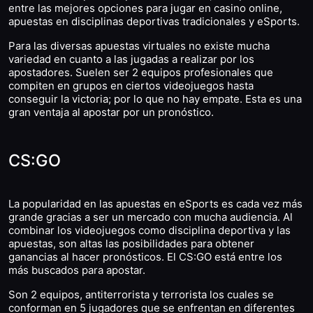
entre las mejores opciones para jugar en casino online,
apuestas en disciplinas deportivas tradicionales y eSports.
Para las diversas apuestas virtuales no existe mucha
variedad en cuanto a las jugadas a realizar por los
apostadores. Suelen ser 2 equipos profesionales que
compiten en grupos en ciertos videojuegos hasta
conseguir la victoria; por lo que no hay empate. Esta es una
gran ventaja al apostar por un pronóstico.
CS:GO
La popularidad en las apuestas en eSports es cada vez más
grande gracias a ser un mercado con mucha audiencia. Al
combinar los videojuegos como disciplina deportiva y las
apuestas, son altas las posibilidades para obtener
ganancias al hacer pronósticos. El CS:GO está entre los
más buscados para apostar.
Son 2 equipos, antiterrorista y terrorista los cuales se
conforman en 5 jugadores que se enfrentan en diferentes