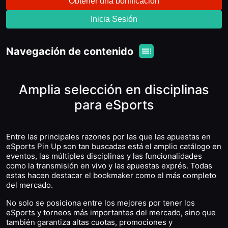
Obtener una bonificación
Inicia Sesión
Navegación de contenido
Amplia selección en disciplinas
para eSports
Entre las principales razones por las que las apuestas en
eSports Pin Up son tan buscadas está el amplio catálogo en
eventos, las múltiples disciplinas y las funcionalidades
como la transmisión en vivo y las apuestas exprés. Todas
estas hacen destacar el bookmaker como el más completo
del mercado.
No solo se posiciona entre los mejores por tener los
eSports y torneos más importantes del mercado, sino que
también garantiza altas cuotas, promociones y