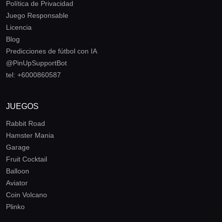
Política de Privacidad
Juego Responsable
Licencia
Blog
Predicciones de fútbol con IA
@PinUpSupportBot
tel: +6000860587
JUEGOS
Rabbit Road
Hamster Mania
Garage
Fruit Cocktail
Balloon
Aviator
Coin Volcano
Plinko