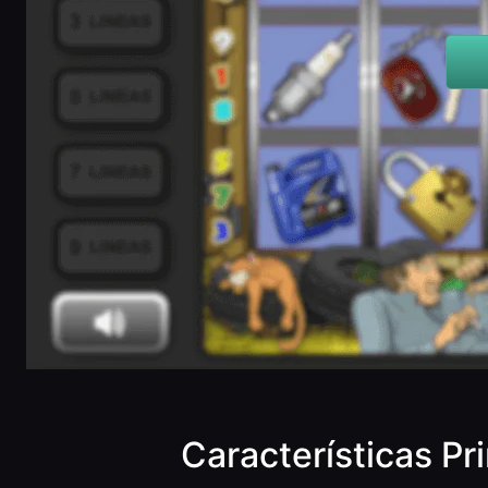
Características Pr