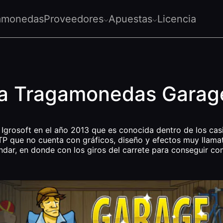
amonedas
Proveedores
Apuestas
Licencia
na Tragamonedas Garag
grosoft en el año 2013 que es conocida dentro de los casi
P que no cuenta con gráficos, diseño y efectos muy llamat
ndar, en donde con los giros del carrete para conseguir c