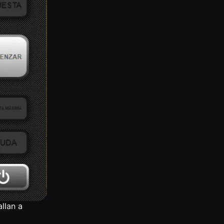
llan a