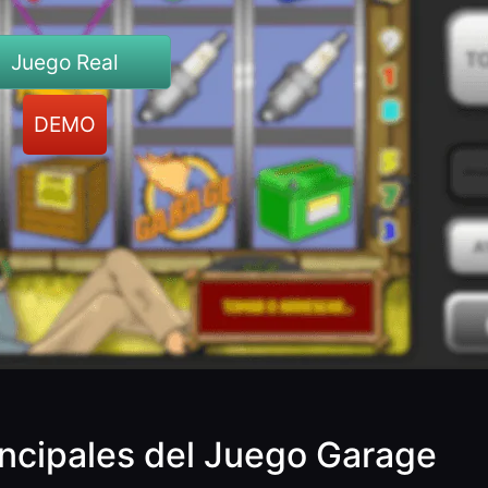
Juego Real
DEMO
incipales del Juego Garage