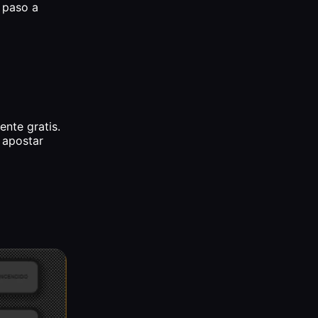
 paso a
nte gratis.
 apostar