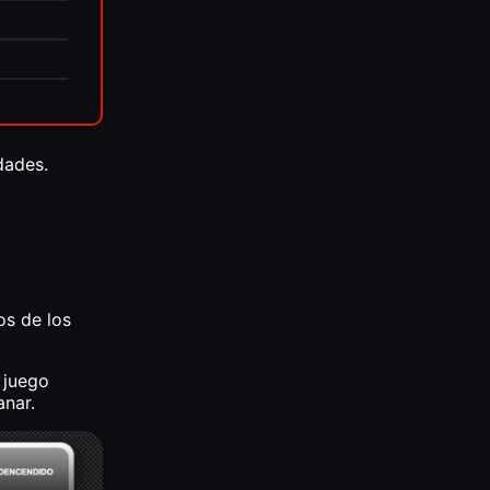
dades.
os de los
 juego
anar.