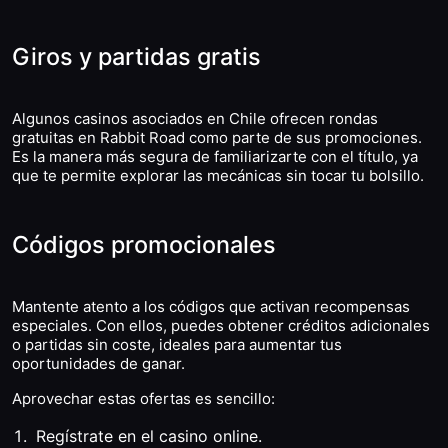
Giros y partidas gratis
Algunos casinos asociados en Chile ofrecen rondas
gratuitas en Rabbit Road como parte de sus promociones.
Es la manera más segura de familiarizarte con el título, ya
que te permite explorar las mecánicas sin tocar tu bolsillo.
Códigos promocionales
Mantente atento a los códigos que activan recompensas
especiales. Con ellos, puedes obtener créditos adicionales
o partidas sin coste, ideales para aumentar tus
oportunidades de ganar.
Aprovechar estas ofertas es sencillo:
Regístrate en el casino online.