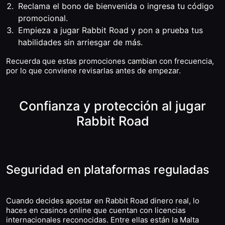
Reclama el bono de bienvenida o ingresa tu código
promocional.
Empieza a jugar Rabbit Road y pon a prueba tus
habilidades sin arriesgar de más.
Recuerda que estas promociones cambian con frecuencia,
por lo que conviene revisarlas antes de empezar.
Confianza y protección al jugar
Rabbit Road
Seguridad en plataformas reguladas
Cuando decides apostar en Rabbit Road dinero real, lo
haces en casinos online que cuentan con licencias
internacionales reconocidas. Entre ellas están la Malta