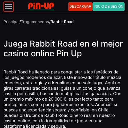
DESCARGAR
INICIO DE SESIÓN
Principal
/
Tragamonedas
/
Rabbit Road
Juega Rabbit Road en el mejor
casino online Pin Up
Rabbit Road ha llegado para conquistar a los fanáticos de
los juegos modernos de azar. Este innovador título mezcla
emoción, estrategia y adrenalina en un solo lugar. Aquí no
giras carretes tradicionales: guías a un conejo que avanza
casilla por casilla, buscando multiplicar tus ganancias. Con
un premio máximo de 20.000 €, es perfecto tanto para
principiantes como para jugadores expertos. Además, si
buscas una experiencia segura y confiable, en Chile
puedes disfrutar de Rabbit Road dinero real en nuestro
casino online, con la tranquilidad de jugar en una
plataforma licenciada y segura.