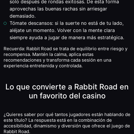
solo después de rondas exitosas. De esta forma
aprovechas las buenas rachas sin arriesgar
demasiado.
Tómate descansos: si la suerte no está de tu lado,
aléjate un momento. Volver con la mente clara
siempre ayuda a jugar de manera más estratégica.
Recuerda: Rabbit Road se trata de equilibrio entre riesgo y
recompensa. Mantén la calma, aplica estas
recomendaciones y transforma cada sesión en una
experiencia entretenida y controlada.
Lo que convierte a Rabbit Road en
un favorito del casino
¿Quieres saber por qué tantos jugadores están hablando de
este título? La respuesta está en la combinación de
accesibilidad, dinamismo y diversión que ofrece el juego de
Rabbit Road.