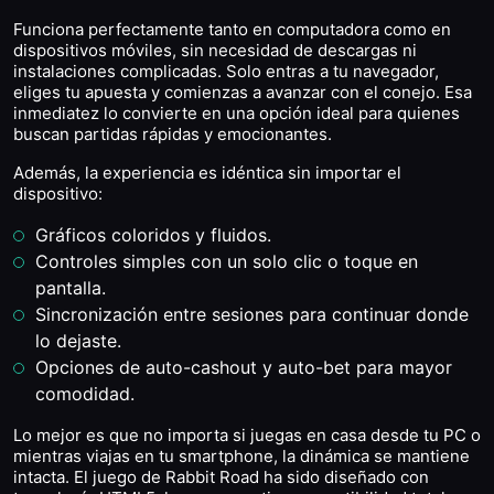
Funciona perfectamente tanto en computadora como en
dispositivos móviles, sin necesidad de descargas ni
instalaciones complicadas. Solo entras a tu navegador,
eliges tu apuesta y comienzas a avanzar con el conejo. Esa
inmediatez lo convierte en una opción ideal para quienes
buscan partidas rápidas y emocionantes.
Además, la experiencia es idéntica sin importar el
dispositivo:
Gráficos coloridos y fluidos.
Controles simples con un solo clic o toque en
pantalla.
Sincronización entre sesiones para continuar donde
lo dejaste.
Opciones de auto-cashout y auto-bet para mayor
comodidad.
Lo mejor es que no importa si juegas en casa desde tu PC o
mientras viajas en tu smartphone, la dinámica se mantiene
intacta. El juego de Rabbit Road ha sido diseñado con