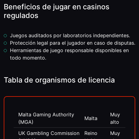
Beneficios de jugar en casinos
regulados
Juegos auditados por laboratorios independientes.
Protección legal para el jugador en caso de disputas.
Herramientas de juego responsable disponibles en
todo momento.
Tabla de organismos de licencia
Malta Gaming Authority
Muy
Malta
(MGA)
alto
UK Gambling Commission
Reino
Muy