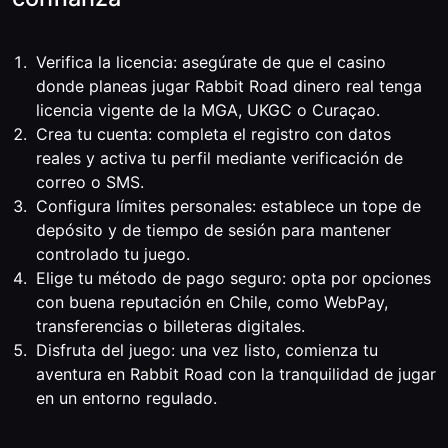
Verifica la licencia: asegúrate de que el casino
donde planeas jugar Rabbit Road dinero real tenga
licencia vigente de la MGA, UKGC o Curaçao.
Crea tu cuenta: completa el registro con datos
reales y activa tu perfil mediante verificación de
correo o SMS.
Configura límites personales: establece un tope de
depósito y de tiempo de sesión para mantener
controlado tu juego.
Elige tu método de pago seguro: opta por opciones
con buena reputación en Chile, como WebPay,
transferencias o billeteras digitales.
Disfruta del juego: una vez listo, comienza tu
aventura en Rabbit Road con la tranquilidad de jugar
en un entorno regulado.