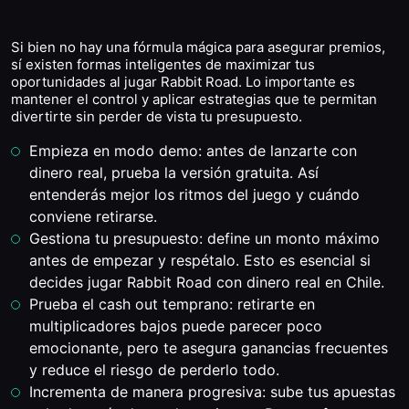
Si bien no hay una fórmula mágica para asegurar premios,
sí existen formas inteligentes de maximizar tus
oportunidades al jugar Rabbit Road. Lo importante es
mantener el control y aplicar estrategias que te permitan
divertirte sin perder de vista tu presupuesto.
Empieza en modo demo: antes de lanzarte con
dinero real, prueba la versión gratuita. Así
entenderás mejor los ritmos del juego y cuándo
conviene retirarse.
Gestiona tu presupuesto: define un monto máximo
antes de empezar y respétalo. Esto es esencial si
decides jugar Rabbit Road con dinero real en Chile.
Prueba el cash out temprano: retirarte en
multiplicadores bajos puede parecer poco
emocionante, pero te asegura ganancias frecuentes
y reduce el riesgo de perderlo todo.
Incrementa de manera progresiva: sube tus apuestas