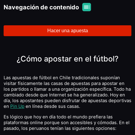
Navegación de contenido
Hacer una apuesta
¿Cómo apostar en el fútbol?
Las apuestas de fútbol en Chile tradicionales suponían
visitar físicamente las casas de apuestas para apostar en
los partidos o llamar a una organización específica. Todo ha
cambiado desde que Internet se ha generalizado. Hoy en
día, los apostantes pueden disfrutar de apuestas deportivas
en
Pin Up
en línea desde sus casas.
Es lógico que hoy en día todo el mundo prefiera las
plataformas online porque son accesibles y cómodas. En el
pasado, los peruanos tenían las siguientes opciones: