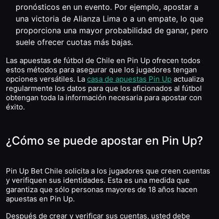
pronósticos en un evento. Por ejemplo, apostar a
una victoria de Alianza Lima o a un empate, lo que
proporciona una mayor probabilidad de ganar, pero
suele ofrecer cuotas más bajas.
Las apuestas de fútbol de Chile en Pin Up ofrecen todos
estos métodos para asegurar que los jugadores tengan
opciones versátiles. La
casa de apuestas Pin Up
actualiza
regularmente los datos para que los aficionados al fútbol
obtengan toda la información necesaria para apostar con
éxito.
¿Cómo se puede apostar en Pin Up?
Pin Up Bet Chile solicita a los jugadores que creen cuentas
y verifiquen sus identidades. Esta es una medida que
garantiza que sólo personas mayores de 18 años hacen
apuestas en Pin Up.
Después de crear y verificar sus cuentas, usted debe