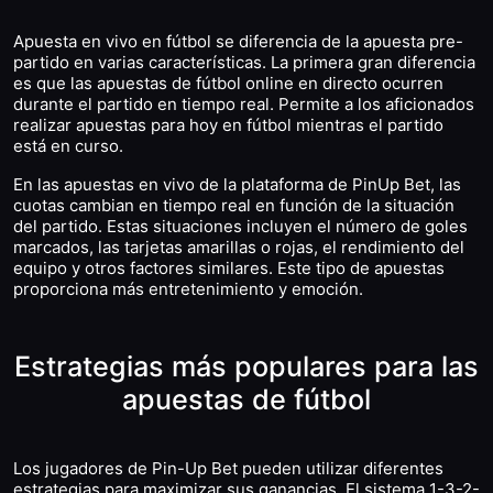
Apuesta en vivo en fútbol se diferencia de la apuesta pre-
partido en varias características. La primera gran diferencia
es que las apuestas de fútbol online en directo ocurren
durante el partido en tiempo real. Permite a los aficionados
realizar apuestas para hoy en fútbol mientras el partido
está en curso.
En las apuestas en vivo de la plataforma de PinUp Bet, las
cuotas cambian en tiempo real en función de la situación
del partido. Estas situaciones incluyen el número de goles
marcados, las tarjetas amarillas o rojas, el rendimiento del
equipo y otros factores similares. Este tipo de apuestas
proporciona más entretenimiento y emoción.
Estrategias más populares para las
apuestas de fútbol
Los jugadores de Pin-Up Bet pueden utilizar diferentes
estrategias para maximizar sus ganancias. El sistema 1-3-2-