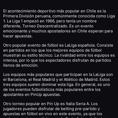
El acontecimiento deportivo más popular en Chile es la
Primera División peruana, comúnmente conocida como Liga
1. La Liga 1 empezó en 1966, pero tenía un nombre
diferente, Torneo Descentralizado. Es un evento
emocionante y muchos apostadores en Chile esperan para
hacer apuestas.
Otro popular evento de fútbol es LaLiga española. Consiste
en partidos en los que los mejores equipos de fútbol
muestran su estilo técnico. La rivalidad entre los equipos es
intensa, por lo que los espectadores disfrutan de partidos
llenos de emoción.
Los equipos más populares que participan en la LaLiga son
el Barcelona, el Real Madrid y el Atlético de Madrid. Estos
tres equipos suelen dominar esta liga. En general, es uno
de los eventos futbolísticos más populares entre los
apostantes en PinUp apuestas.
Otro torneo popular en Pin Up es Italia Seria A. Los
jugadores pueden disfrutar de betting pre-partido y
apuestas en fútbol en vivo en este evento, ya que los