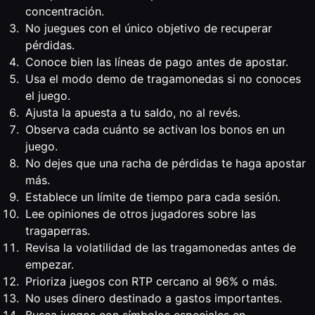
concentración.
No juegues con el único objetivo de recuperar
pérdidas.
Conoce bien las líneas de pago antes de apostar.
Usa el modo demo de tragamonedas si no conoces
el juego.
Ajusta la apuesta a tu saldo, no al revés.
Observa cada cuánto se activan los bonos en un
juego.
No dejes que una racha de pérdidas te haga apostar
más.
Establece un límite de tiempo para cada sesión.
Lee opiniones de otros jugadores sobre las
tragaperras.
Revisa la volatilidad de las tragamonedas antes de
empezar.
Prioriza juegos con RTP cercano al 96% o más.
No uses dinero destinado a gastos importantes.
Busca juegos con símbolos especiales en