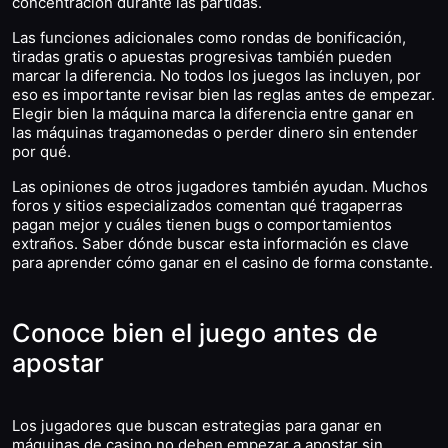
concentración durante las partidas.
Las funciones adicionales como rondas de bonificación,
tiradas gratis o apuestas progresivas también pueden
marcar la diferencia. No todos los juegos las incluyen, por
eso es importante revisar bien las reglas antes de empezar.
Elegir bien la máquina marca la diferencia entre ganar en
las máquinas tragamonedas o perder dinero sin entender
por qué.
Las opiniones de otros jugadores también ayudan. Muchos
foros y sitios especializados comentan qué tragaperras
pagan mejor y cuáles tienen bugs o comportamientos
extraños. Saber dónde buscar esta información es clave
para aprender cómo ganar en el casino de forma constante.
Conoce bien el juego antes de
apostar
Los jugadores que buscan estrategias para ganar en
máquinas de casino no deben empezar a apostar sin