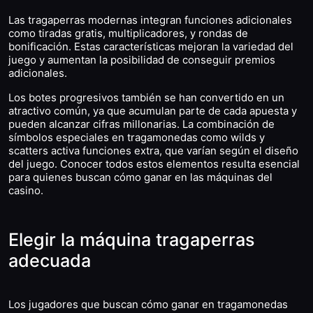
Las tragaperras modernas integran funciones adicionales
como tiradas gratis, multiplicadores, y rondas de
bonificación. Estas características mejoran la variedad del
juego y aumentan la posibilidad de conseguir premios
adicionales.
Los botes progresivos también se han convertido en un
atractivo común, ya que acumulan parte de cada apuesta y
pueden alcanzar cifras millonarias. La combinación de
símbolos especiales en tragamonedas como wilds y
scatters activa funciones extra, que varían según el diseño
del juego. Conocer todos estos elementos resulta esencial
para quienes buscan cómo ganar en las máquinas del
casino.
Elegir la máquina tragaperras
adecuada
Los jugadores que buscan cómo ganar en tragamonedas