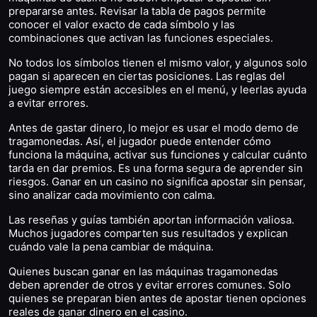
prepararse antes. Revisar la tabla de pagos permite
conocer el valor exacto de cada símbolo y las
combinaciones que activan las funciones especiales.
No todos los símbolos tienen el mismo valor, y algunos solo
pagan si aparecen en ciertas posiciones. Las reglas del
juego siempre están accesibles en el menú, y leerlas ayuda
a evitar errores.
Antes de gastar dinero, lo mejor es usar el modo demo de
tragamonedas. Así, el jugador puede entender cómo
funciona la máquina, activar sus funciones y calcular cuánto
tarda en dar premios. Es una forma segura de aprender sin
riesgos. Ganar en un casino no significa apostar sin pensar,
sino analizar cada movimiento con calma.
Las reseñas y guías también aportan información valiosa.
Muchos jugadores comparten sus resultados y explican
cuándo vale la pena cambiar de máquina.
Quienes buscan ganar en las máquinas tragamonedas
deben aprender de otros y evitar errores comunes. Solo
quienes se preparan bien antes de apostar tienen opciones
reales de ganar dinero en el casino.