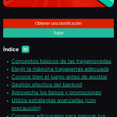
Obtener una bonificación
Jugar
Índice
Conceptos básicos de las tragamonedas
Elegir la máquina tragaperras adecuada
Conoce bien el juego antes de apostar
Gestión efectiva del bankroll
Aprovecha los bonos y promociones
Utiliza estrategias avanzadas (con
precaución)
Consejos adicionales para mejorar tus